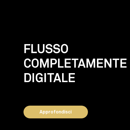
FLUSSO
COMPLETAMENTE
DIGITALE
La soluzione da scegliere per
affrontare i casi più complessi.
Approfondisci