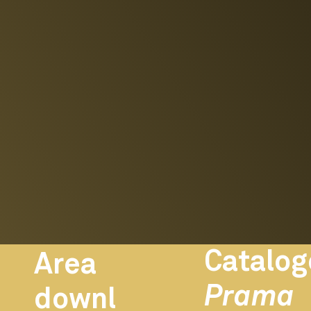
Catalog
Area
Prama
downl