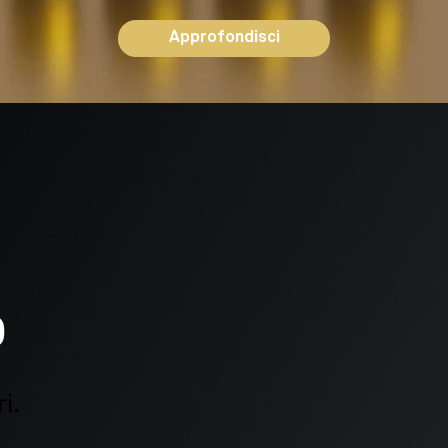
Approfondisci
O
i.