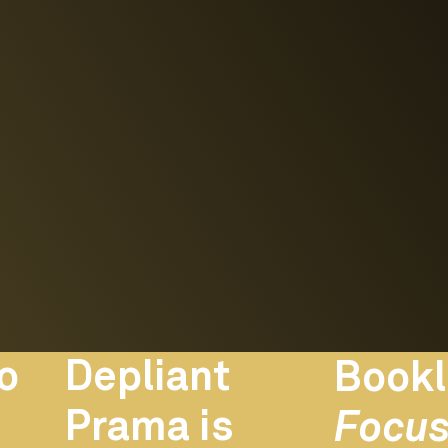
Depliant
o
Bookl
Prama is
Focus