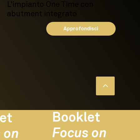
L'impianto One Time con
abutment integrato
Approfondisci
Booklet
et
Focus on
 on