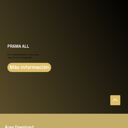
PRAMA ALL
El implante One Time con
abutment integrado
Más información
Á
rea Download