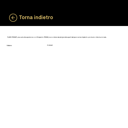
Torna indietro
“IL MIO PRAMA”, una serie di esperienze con l’impianto PRAMA, raccontate dai più grandi esperti del panorama implanto-protesico internazionale.
IL MIO PRAMA - Dr. Paolo Nardinocchi
2 minuti
Italiano