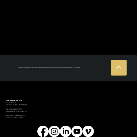
¡Atención! Es posible que los productos mencionados en esta página web no estén disponibles en todos los mercados.
Sweden & Martina SpA
Via Veneto 10
35020 Due Carrare (PD) Italia
Tel: +39 049.91.24.300
info@sweden-martina.com
Información de privacidad
Privacy e Cookies Policy