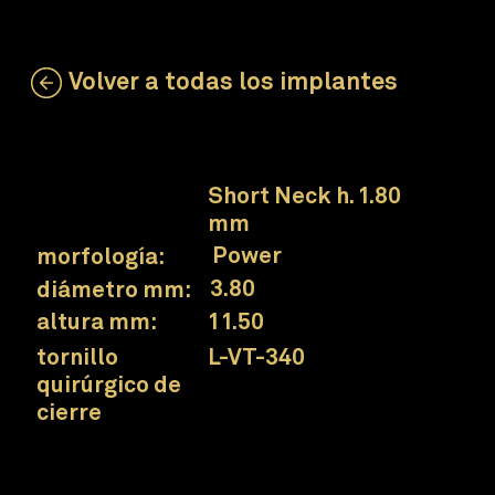
Volver a todas los implantes
LAS-ZT-380-115
cuello:
Short Neck h. 1.80
mm
Power
morfología:
3.80
diámetro mm:
11.50
altura mm:
L-VT-340
tornillo
quirúrgico de
cierre
Implante Prama Power Short Neck
Conexión Collex
para un enfoque protésico simplificado.
Cuello UTM
superficie pensada para el área de interfaz entre tejidos blandos y duros.