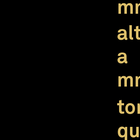
m
al
a
m
to
qu