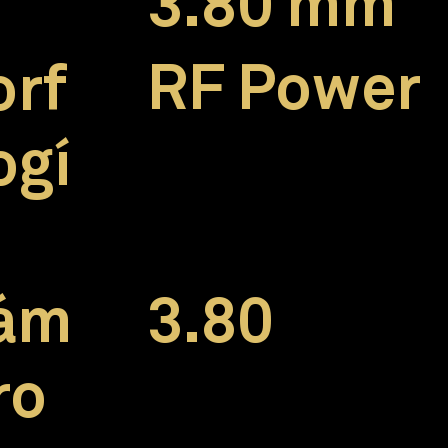
3.80 mm
RF Power
rf
ogí
3.80
ám
ro