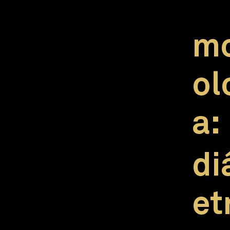
mo
ol
a:
di
et