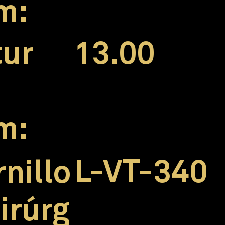
m:
13.00
tur
m:
L-VT-340
rnillo
irúrg