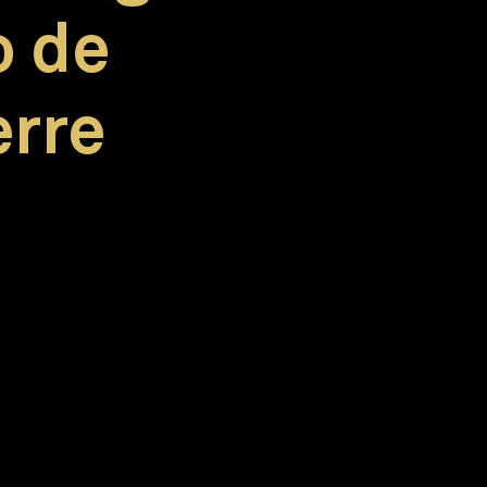
o de
erre
Prama RF Power Long Neck
ollex
para un abordaje protésico simplificado.
M
superficie pensada para el área de interfaz entre tejidos blandos
a y ranuras en el cuerpo
para una mayor estabilidad primaria y pa
o compacto.
ico y rosca cónica
permite una óptima sensibilidad en la fase de c
 engrosamiento progresivo
para aumentar lacondensación del hue
ondeado
ideal para levantamiento de senos.
cal helicoidal.