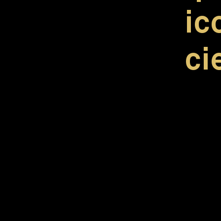
ic
ci
Implante 
Conexión C
Cuello UT
Rosca anch
hueso poc
Cuerpo cón
Rosca con
Ápice red
Fresada api